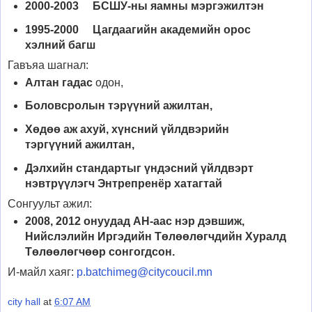
2000-2003 БСШУ-ны яамны мэргэжилтэн
1995-2000 Цагдаагийн академийн орос
хэлний багш
Гавъяа шагнал:
Алтан гадас
одон,
Боловсролын тэрүүний ажилтан,
Хөдөө аж ахуй, хүнсний үйлдвэрийн
тэргүүний ажилтан,
Дэлхийн стандартыг үндэсний үйлдвэрт
нэвтрүүлэгч Энтрепренёр хатагтай
Сонгуульт ажил:
2008, 2012 онуудад АН-аас нэр дэвшиж,
Нийслэлийн Иргэдийн Төлөөлөгчдийн Хуралд
Төлөөлөгчөөр сонгогдсон.
И-майл хаяг:
p.batchimeg@citycoucil.mn
city hall
at
6:07 AM