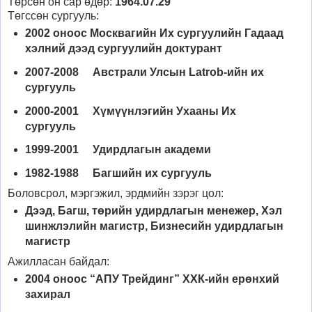
Төрсөн он сар өдөр:
1964.07.29
Төгссөн сургууль:
2002 оноос Москвагийн Их сургуулийн Гадаад
хэлний дээд сургуулийн доктурант
2007-2008 Австрали Улсын Latrob-ийн их
сургууль
2000-2001 Хүмүүнлэгийн Ухааны Их
сургууль
1999-2001 Удирдлагын академи
1982-1988 Багшийн их сургууль
Боловсрол, мэргэжил, эрдмийн зэрэг цол:
Дээд, Багш, төрийн удирдлагын менежер, Хэл
шинжлэлийн магистр, Бизнесийн удирдлагын
магистр
Ажилласан байдал:
2004 оноос “АПУ Трейдинг” ХХК-ийн ерөнхий
захирал